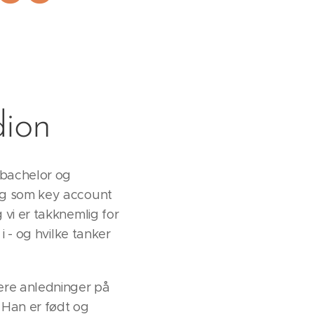
dion
 bachelor og
alg som key account
 vi er takknemlig for
i - og hvilke tanker
lere anledninger på
 Han er født og