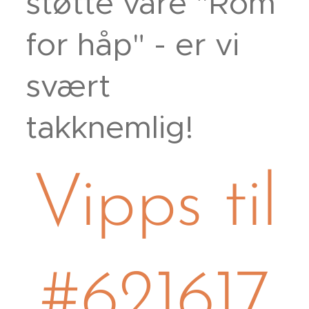
støtte våre "Rom
for håp" - er vi
svært
takknemlig!
Vipps til
#621617