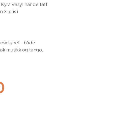
Kyiv. Vasyl har deltatt
3. pris i
gesidighet - både
nsk musikk og tango.
0