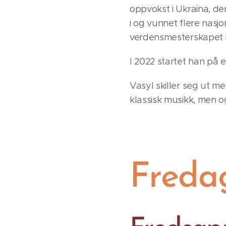
oppvokst i Ukraina, de
i og vunnet flere nasjo
verdensmesterskapet i
I 2022 startet han på 
Vasyl skiller seg ut m
klassisk musikk, men 
Fredag