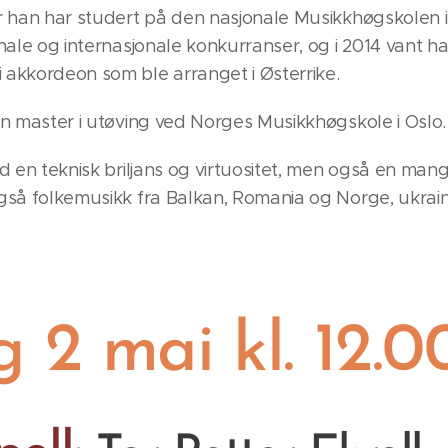
r han har studert på den nasjonale Musikkhøgskolen i 
nale og internasjonale konkurranser, og i 2014 vant han 
 akkordeon som ble arranget i Østerrike.
en master i utøving ved Norges Musikkhøgskole i Oslo.
ed en teknisk briljans og virtuositet, men også en man
også folkemusikk fra Balkan, Romania og Norge, ukrai
 2 mai kl. 12.0