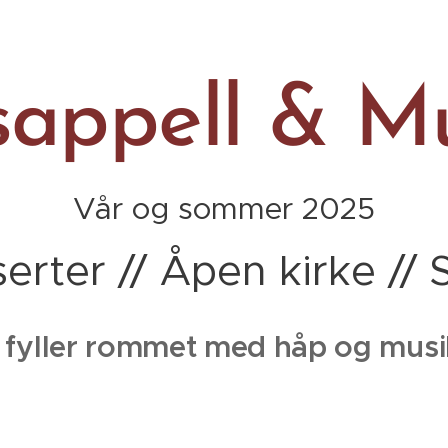
sappell &
Mu
Vår og sommer 2025
erter // Åpen kirke //
 fyller rommet med håp og mus