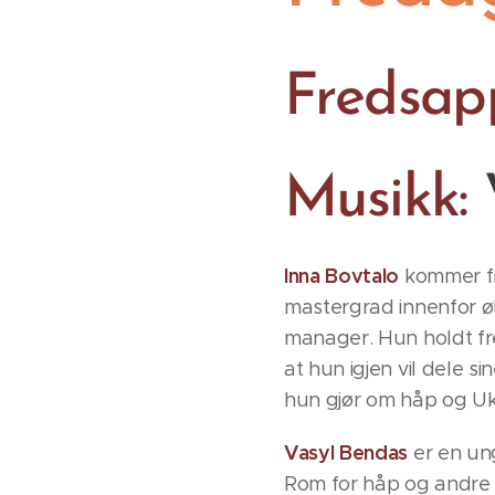
Fredsap
Musikk:
Inna Bovtalo
kommer fra
mastergrad innenfor ø
manager. Hun holdt fre
at hun igjen vil dele s
hun gjør om håp og Ukr
Vasyl Bendas
er en un
Rom for håp og andre k