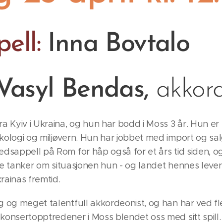
pell:
Inna Bovtalo
Vasyl Bendas,
akkor
 Kyiv i Ukraina, og hun har bodd i Moss 3 år. Hun er
kologi og miljøvern. Hun har jobbet med import og s
dsappell på Rom for håp også for et års tid siden, og
ine tanker om situasjonen hun - og landet hennes lever 
ainas fremtid.
g og meget talentfull akkordeonist, og han har ved f
onsertopptredener i Moss blendet oss med sitt spill.