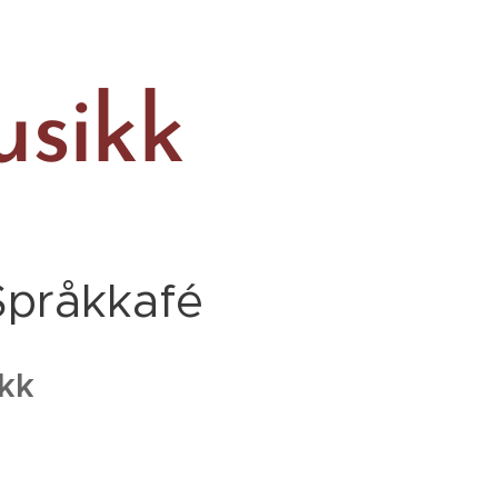
sikk
 Språkkafé
ikk