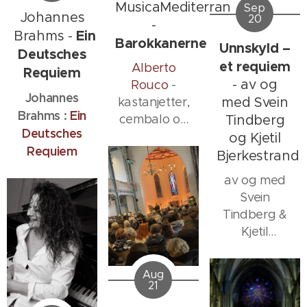
MusicaMediterranea
Sep
Johannes
20
-
Ein
Brahms -
Barokkanerne
Unnskyld –
Deutsches
et requiem
Alberto
Requiem
- av og
Rouco
-
Johannes
med Svein
kastanjetter,
Brahms :
Ein
cembalo og
Tindberg
Deutsches
kunstnerisk
og Kjetil
Requiem
ledelse
Bjerkestrand
av og med
Svein
Tindberg &
Kjetil
Bjerkestrand
Aug
21