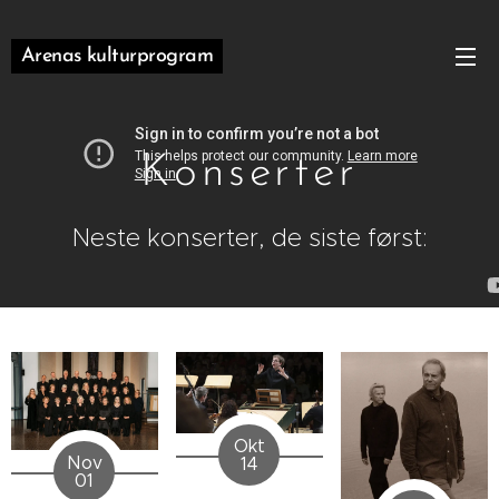
Arenas kulturprogram
Konserter
Neste konserter, de siste først:
Okt
Nov
14
01