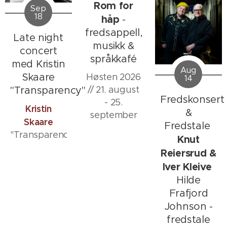
Rom for
Sep
18
håp
-
fredsappell,
Late night
musikk &
concert
språkkafé
med Kristin
Aug
Skaare
Høsten 2026
14
// 21. august
"Transparency"
Fredskonsert
- 25.
Kristin
&
september
Skaare
Fredstale
"Transparency"
Knut
Reiersrud &
Iver Kleive
Hilde
Frafjord
Johnson -
fredstale