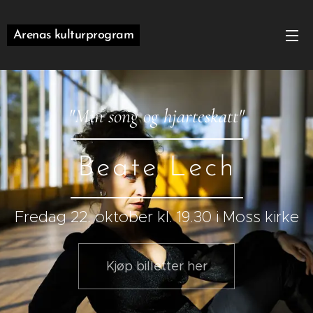
Arenas kulturprogram
"Min song og hjarteskatt"
Beate Lech
Fredag 22. oktober kl. 19.30 i Moss kirke
Kjøp billetter her