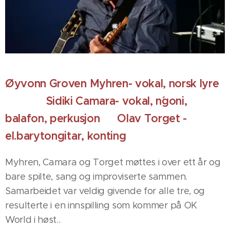
Øyvonn Groven Myhren- vokal, norsk lyre
Sidiki Camara- vokal, n´goni,
balafon, perkusjon Olav Torget -
el.barytongitar, konting
Myhren, Camara og Torget møttes i over ett år og
bare spilte, sang og improviserte sammen.
Samarbeidet var veldig givende for alle tre, og
resulterte i en innspilling som kommer på OK
World i høst..