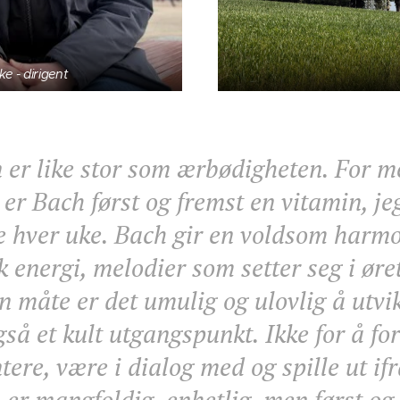
e - dirigent
n er like stor som ærbødigheten.
For m
er Bach først og fremst en vitamin, je
e hver uke. Bach gir en voldsom harmo
 energi, melodier som setter seg i øret
n måte er det umulig og ulovlig å utv
gså et kult utgangspunkt. Ikke for å f
re, være i dialog med og spille ut ifr
er mangfoldig, enhetlig, men først og