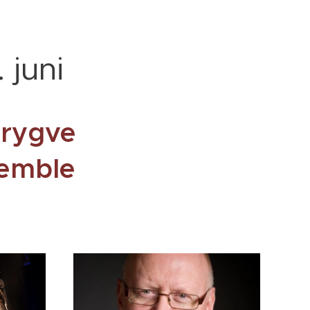
 juni
rygve
emble