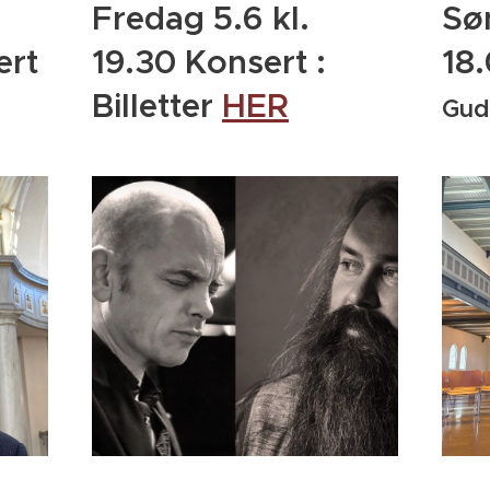
Fredag 5.6 kl.
Sø
ert
19.30 Konsert :
18
Billetter
HER
Gud