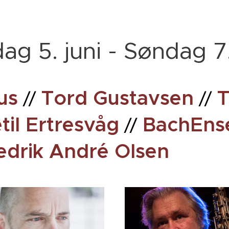
ag 5. juni - Søndag 7.
us
Tord Gustavsen
T
//
//
etil Ertresvåg
BachEns
//
edrik André Olsen