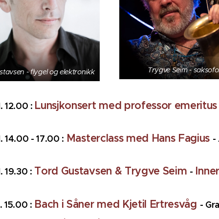
Trygve Seim - saksof
tavsen - flygel og elektronikk
Lunsjkonsert med professor emeritus
l. 12.00 :
Masterclass med Hans Fagius
l. 14.00 - 17.00 :
-
Tord Gustavsen & Trygve Seim
Inn
l. 19.30 :
-
Bach i Såner med Kjetil Ertresvåg
l. 15.00 :
- Gr