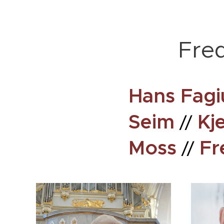
Fred
Hans Fagi
Seim
Kj
//
Moss
Fr
//