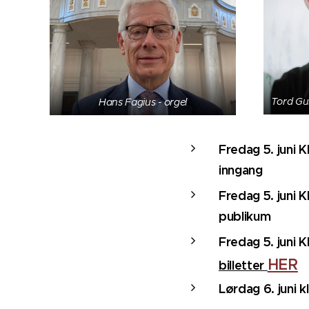
Tord Gus
Hans Fagius - orgel
Fredag 5. juni K
inngang
Fredag 5. juni K
publikum
Fredag 5. juni K
HER
billetter
Lørdag 6. juni k