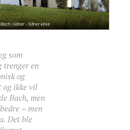
Bach i Såner - Såner kirke
eg som
g trenger en
nisk og
 og ikke vil
ikle Bach, men
orbedre – men
a. Det ble
 fremst