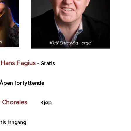
on
Kjetil Ertresvåg - orgel
 Hans Fagius
- Gratis
 Åpen for lyttende
er Chorales
Kjøp
atis inngang