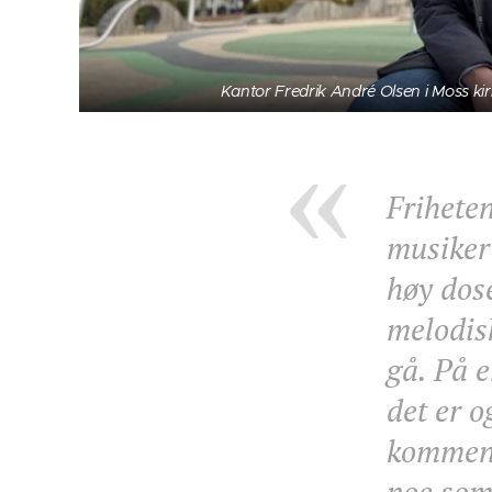
Kantor Fredrik André Olsen i Moss kirk
Frihete
musiker 
høy dos
melodisk
gå. På e
det er o
kommente
noe som 