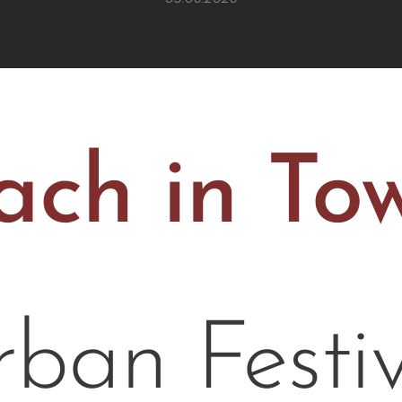
ach in To
ban Festi