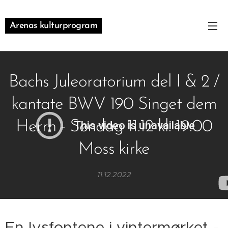
Arenas kulturprogram
Bachs Juleoratorium del I & 2 /
kantate BWV 190 Singet dem
Herrn - Søndag 11.12 kl. 19.00
Moss kirke
11.12.2022
En lysfontene i vintermørket -