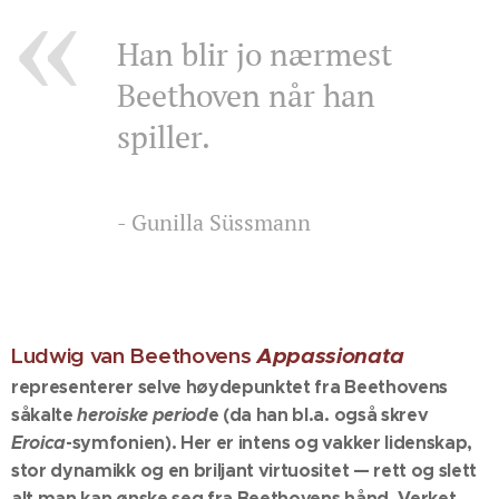
Han blir jo nærmest
Beethoven når han
spiller.
- Gunilla Süssmann
Ludwig van Beethovens
Appassionata
representerer selve høydepunktet fra Beethovens
såkalte
heroiske period
e (da han bl.a. også skrev
Eroica
-symfonien). Her er intens og vakker lidenskap,
stor dynamikk og en briljant virtuositet — rett og slett
alt man kan ønske seg fra Beethovens hånd. Verket