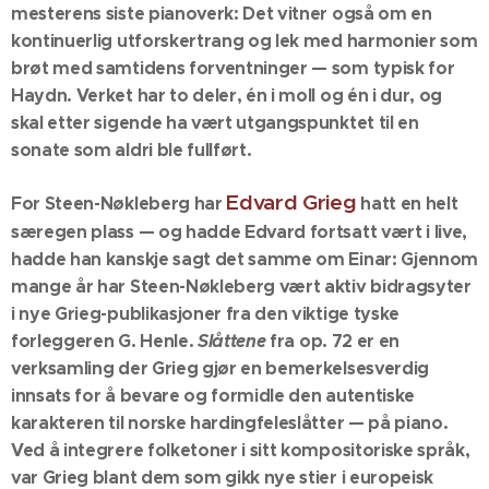
mesterens siste pianoverk: Det vitner også om en
kontinuerlig utforskertrang og lek med harmonier som
brøt med samtidens forventninger — som typisk for
Haydn. Verket har to deler, én i moll og én i dur, og
skal etter sigende ha vært utgangspunktet til en
sonate som aldri ble fullført.
Edvard Grieg
For Steen-Nøkleberg har
hatt en helt
særegen plass — og hadde Edvard fortsatt vært i live,
hadde han kanskje sagt det samme om Einar: Gjennom
mange år har Steen-Nøkleberg vært aktiv bidragsyter
i nye Grieg-publikasjoner fra den viktige tyske
forleggeren G. Henle.
Slåttene
fra op. 72 er en
verksamling der Grieg gjør en bemerkelsesverdig
innsats for å bevare og formidle den autentiske
karakteren til norske hardingfeleslåtter — på piano.
Ved å integrere folketoner i sitt kompositoriske språk,
var Grieg blant dem som gikk nye stier i europeisk