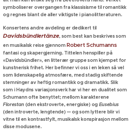
symboliserer overgangen fra klassisisme til romantikk
og regnes blant de aller viktigste i pianolitteraturen.
Konsertens andre avdeling er dedikert til
Davidsbündlertänze
, som best kan beskrives som
Robert Schumanns
en musikalsk reise gjennom
fantasi og skapergjerning. Tittelen henspiller på
«Davidsbündler», en litterær gruppe som kjempet for
kunstnerisk frihet. Her befinner vi oss i en leken så vel
som lidenskapelig atmosfære, med stadig skiftende
stemninger av heftig romantikk og dramatikk. Slik
som i Haydns variasjonsverk har vi her en dualitet som
Schumann ofte benyttet; mellom karakterene
Florestan
(den ekstroverte, energiske) og
Eusebius
(den introverte, lengtende) — og som lyttere blir vi
vitne til en kontrastfylt, musikalsk konspirasjon mellom
disse modusene.