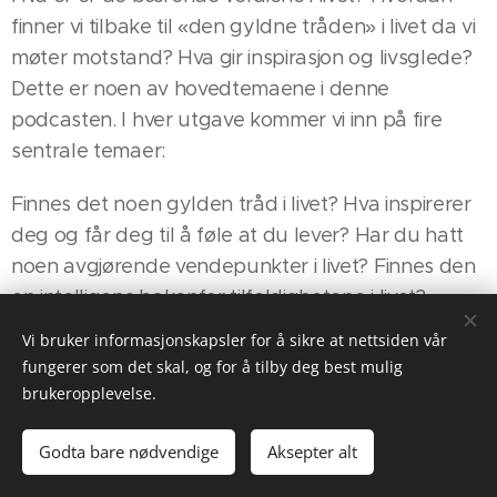
finner vi tilbake til «den gyldne tråden» i livet da vi
møter motstand? Hva gir inspirasjon og livsglede?
Dette er noen av hovedtemaene i denne
podcasten. I hver utgave kommer vi inn på fire
sentrale temaer:
Finnes det noen gylden tråd i livet? Hva inspirerer
deg og får deg til å føle at du lever? Har du hatt
noen avgjørende vendepunkter i livet? Finnes den
en intelligens bakenfor tilfeldighetene i livet?
Vi bruker informasjonskapsler for å sikre at nettsiden vår
Marianne og Eirik møtes i samtale om disse
fungerer som det skal, og for å tilby deg best mulig
temaene, med inviterte gjester.
brukeropplevelse.
Godta bare nødvendige
Aksepter alt