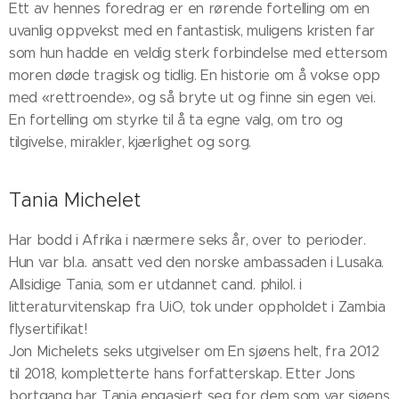
Ett av hennes foredrag er en rørende fortelling om en
uvanlig oppvekst med en fantastisk, muligens kristen far
som hun hadde en veldig sterk forbindelse med ettersom
moren døde tragisk og tidlig. En historie om å vokse opp
med «rettroende», og så bryte ut og finne sin egen vei.
En fortelling om styrke til å ta egne valg, om tro og
tilgivelse, mirakler, kjærlighet og sorg.
Tania Michelet
Har bodd i Afrika i nærmere seks år, over to perioder.
Hun var bl.a. ansatt ved den norske ambassaden i Lusaka.
Allsidige Tania, som er utdannet cand. philol. i
litteraturvitenskap fra UiO, tok under oppholdet i Zambia
flysertifikat!
Jon Michelets seks utgivelser om En sjøens helt, fra 2012
til 2018, kompletterte hans forfatterskap. Etter Jons
bortgang har Tania engasjert seg for dem som var sjøens