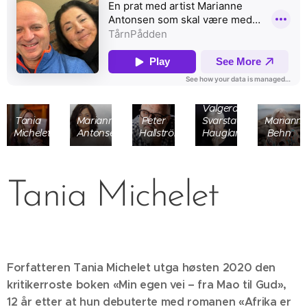
Valgerd
Tania
Marianne
Peter
Svarstad
Mariann
Michelet
Antonsen
Hallström
Haugland
Behn
Tania Michelet
Forfatteren Tania Michelet utga høsten 2020 den
kritikerroste boken «Min egen vei – fra Mao til Gud»,
12 år etter at hun debuterte med romanen «Afrika er