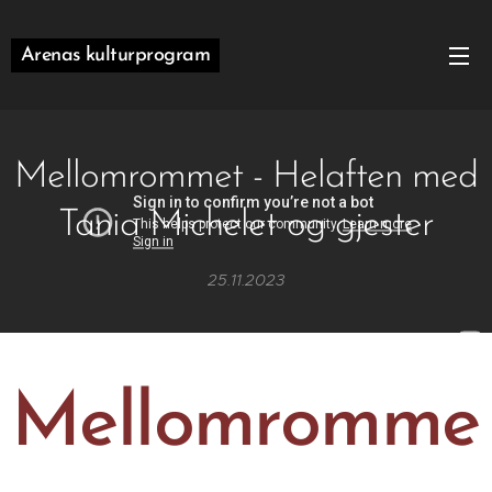
Arenas kulturprogram
Mellomrommet - Helaften med
Tania Michelet og gjester
25.11.2023
Mellomromme