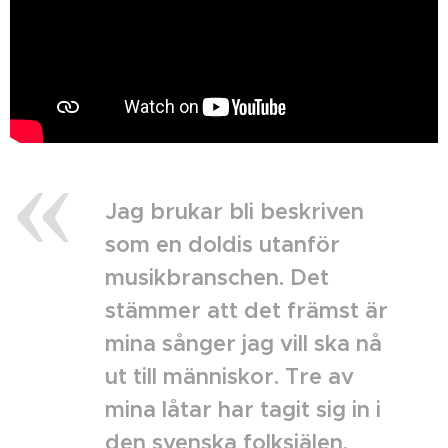
Jag brukar bli beskriven
som en doldis utanför
musikbranschen. Det
stämmer att det främst är
mina sånger jag vill ska nå
ut till människor. Tre av
mina låtar har tagit sig in i
den svenska folksjälen.