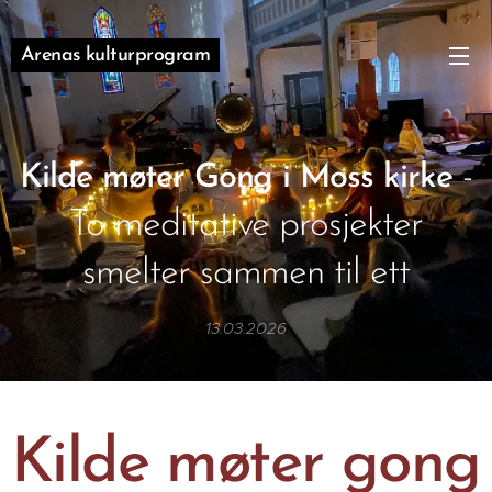
Arenas kulturprogram
-
Kilde møter Gong i Moss kirke
To meditative prosjekter
smelter sammen til ett
13.03.2026
Kilde møter gong