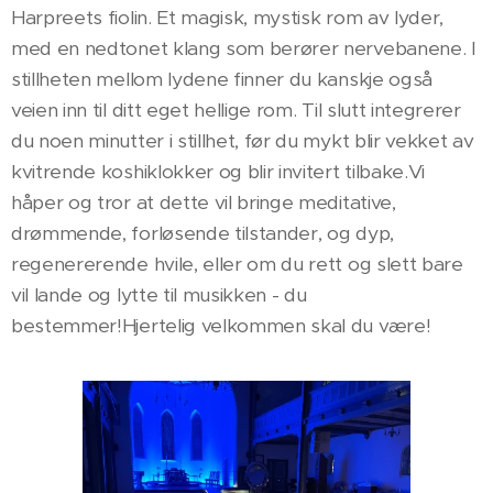
Harpreets fiolin. Et magisk, mystisk rom av lyder,
med en nedtonet klang som berører nervebanene. I
stillheten mellom lydene finner du kanskje også
veien inn til ditt eget hellige rom. Til slutt integrerer
du noen minutter i stillhet, før du mykt blir vekket av
kvitrende koshiklokker og blir invitert tilbake.Vi
håper og tror at dette vil bringe meditative,
drømmende, forløsende tilstander, og dyp,
regenererende hvile, eller om du rett og slett bare
vil lande og lytte til musikken - du
bestemmer!Hjertelig velkommen skal du være!