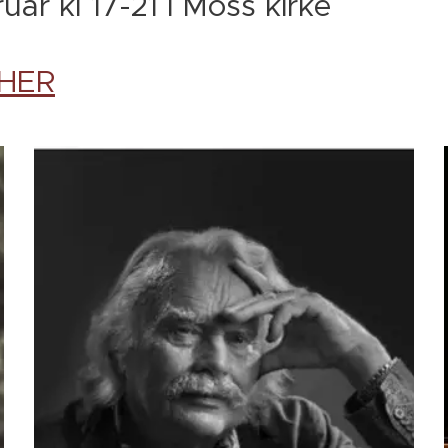
uar kl 17-21 i Moss kirke
HER