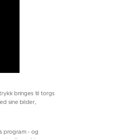
kk bringes til torgs
ed sine bilder,
ns program - og