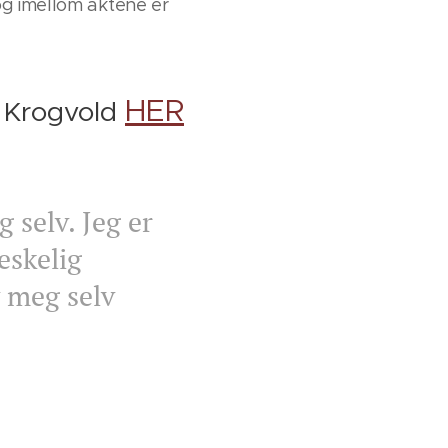
og imellom aktene er
HER
n Krogvold
g selv. Jeg er
eskelig
v meg selv