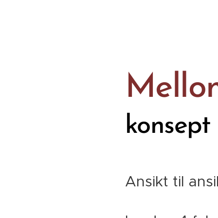
Mello
konsept
Ansikt til an