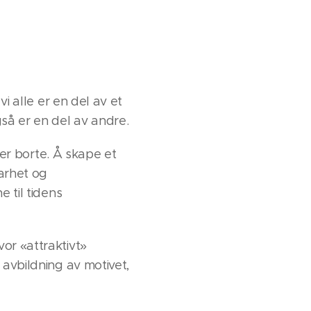
vi alle er en del av et
så er en del av andre.
i er borte. Å skape et
barhet og
e til tidens
or «attraktivt»
 avbildning av motivet,