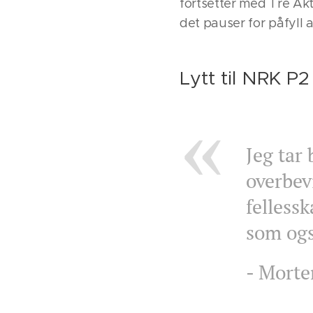
fortsetter med Tre Akt
det pauser for påfyll
Lytt til NRK P
Jeg tar 
overbev
fellessk
som ogs
- Morte