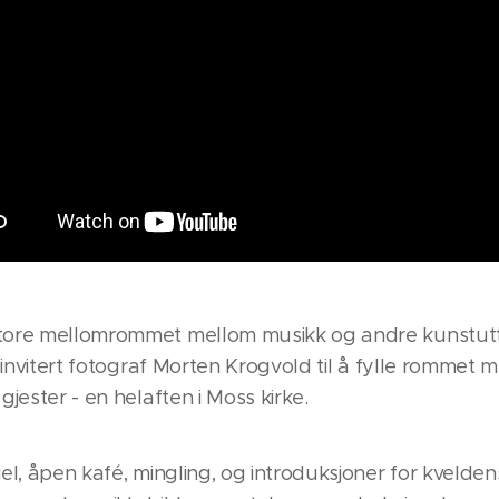
ore mellomrommet mellom musikk og andre kunstuttry
 invitert fotograf Morten Krogvold til å fylle rommet m
jester - en helaften i Moss kirke.
el, åpen kafé, mingling, og introduksjoner for kvelde