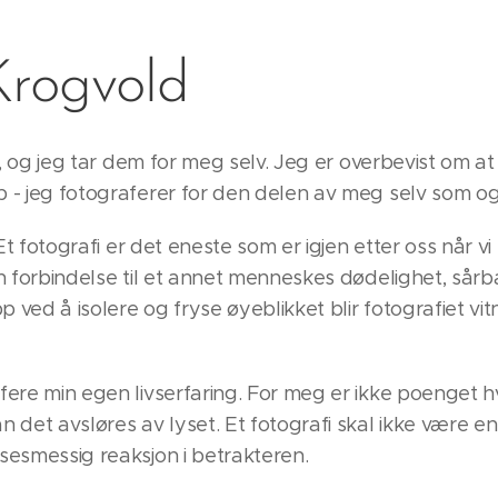
Krogvold
r, og jeg tar dem for meg selv. Jeg er overbevist om at 
 - jeg fotograferer for den delen av meg selv som og
 Et fotografi er det eneste som er igjen etter oss når v
en forbindelse til et annet menneskes dødelighet, sår
ved å isolere og fryse øyeblikket blir fotografiet vitn
fere min egen livserfaring. For meg er ikke poenget hv
 det avsløres av lyset. Et fotografi skal ikke være en
sesmessig reaksjon i betrakteren.