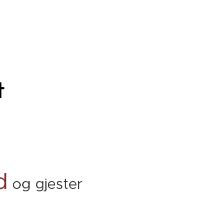
t
d
og gjester