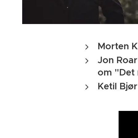
Morten Kr
Jon Roar
om "Det
Ketil Bj