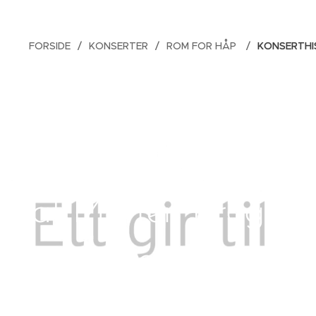
FORSIDE
KONSERTER
ROM FOR HÅP
KONSERTHI
omrommet - Helafte
ograf Morten Krogvol
gjester
04.02.2023