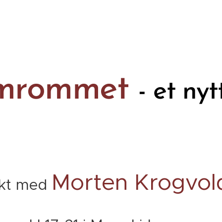
mrommet
- et nyt
Morten Krogvol
sikt med