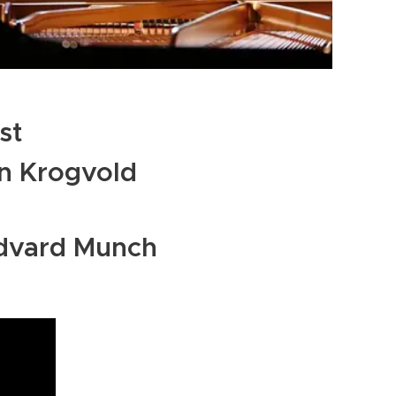
st
en Krogvold
Edvard Munch