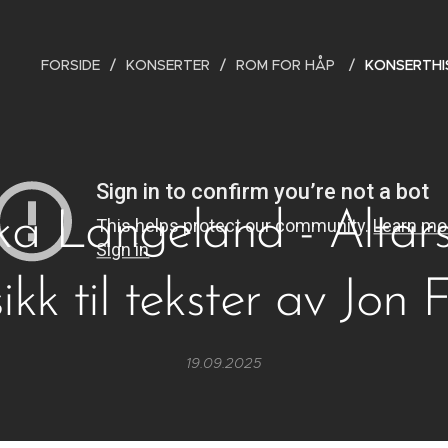
FORSIDE
KONSERTER
ROM FOR HÅP
KONSERTHI
ka Langeland - Altars
kk til tekster av Jon 
19.09.2025