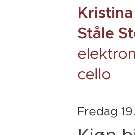
Kristin
Ståle S
elektro
cello
Fredag 19.