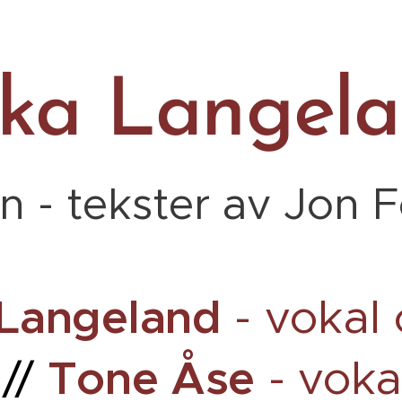
kka Langel
in - tekster av Jon 
 Langeland
-
vokal
Tone Åse
//
- voka