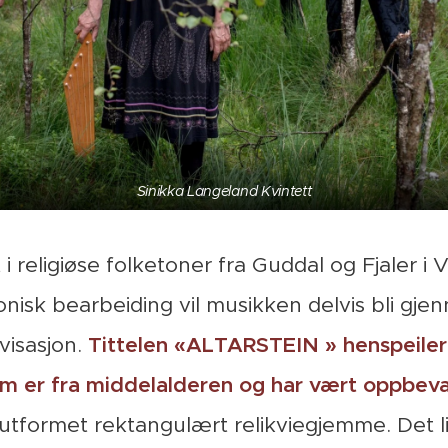
Sinikka Langeland Kvintett
 religiøse folketoner fra Guddal og Fjaler i
onisk bearbeiding vil musikken delvis bli g
visasjon.
Tittelen «ALTARSTEIN » henspeiler 
m er fra middelalderen og har vært oppbevar
utformet rektangulært relikviegjemme. Det l