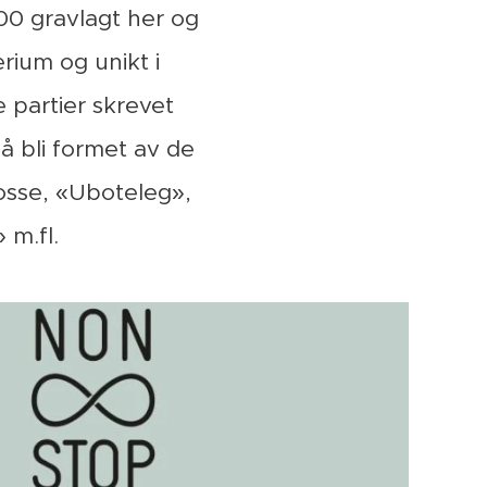
200 gravlagt her og
rium og unikt i
 partier skrevet
̊ bli formet av de
Fosse, «Uboteleg»,
 m.fl.