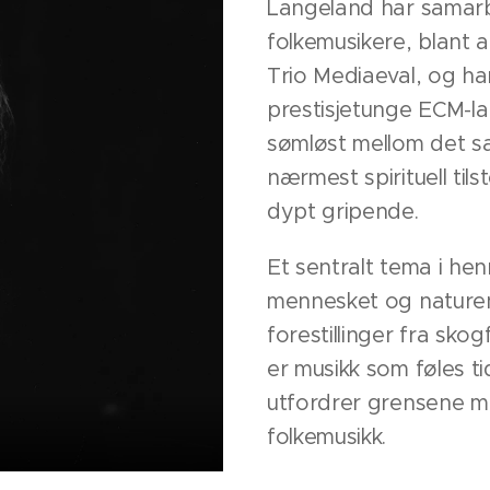
Langeland har samarb
folkemusikere, blant 
Trio Mediaeval, og har
prestisjetunge ECM-l
sømløst mellom det s
nærmest spirituell ti
dypt gripende.
Et sentralt tema i he
mennesket og naturen
forestillinger fra sko
er musikk som føles t
utfordrer grensene me
folkemusikk.