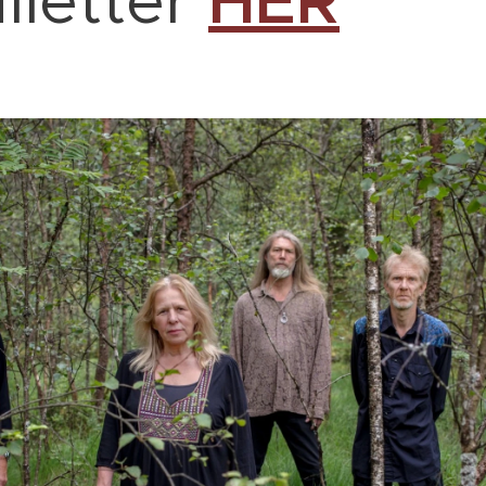
illetter
HER