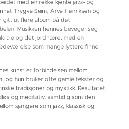
eidet med en rekke kjente jazz- og
annet Trygve Seim, Arve Henriksen og
 gitt ut flere album på det
abelen. Musikken hennes beveger seg
akrale og det jordnære, med en
lstedeværelse som mange lyttere finner
nnes kunst er forbindelsen mellom
, og hun bruker ofte gamle tekster og
gfinske tradisjoner og mystikk. Resultatet
idløs og meditativ, samtidig som den
llom sjangere som jazz, klassisk og