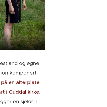
 Vestland og egne
jennomkomponert
på en alterplate
t i Guddal kirke.
igger en sjelden