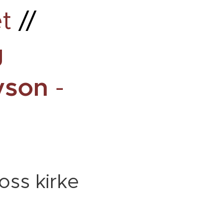
t
//
g
yson
-
oss kirke