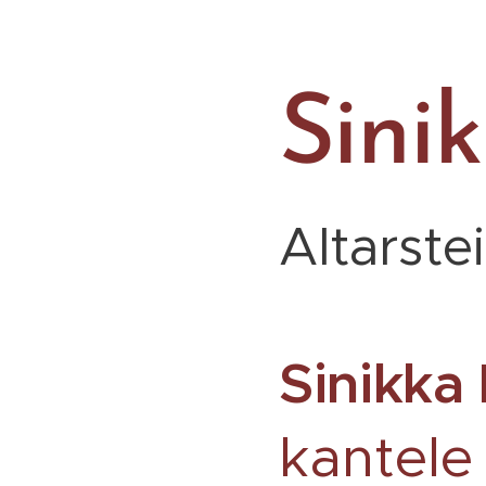
Sini
Altarste
Sinikka
kantele