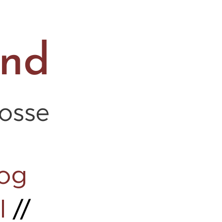
and
Fosse
 og
l
//