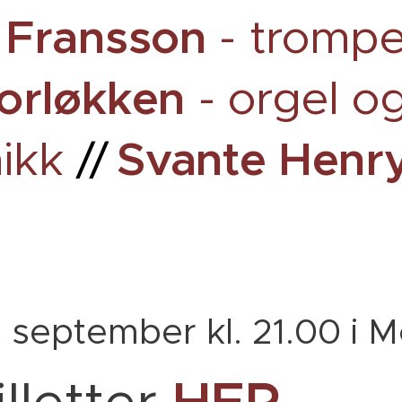
a Fransson
- trompe
torløkken
- orgel o
Svante Henr
nikk
//
 september kl. 21.00 i M