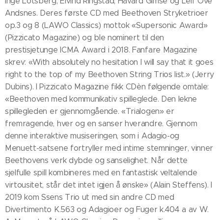
Inge Lotsberg, Eivind Ringstad, Håvard Gimse og Leif Ove
Andsnes. Deres første CD med Beethoven Stryketrioer
op.3 og 8 (LAWO Classics) mottok «Supersonic Award»
(Pizzicato Magazine) og ble nominert til den
prestisjetunge ICMA Award i 2018. Fanfare Magazine
skrev: «With absolutely no hesitation I will say that it goes
right to the top of my Beethoven String Trios list.» (Jerry
Dubins). I Pizzicato Magazine fikk CDèn følgende omtale:
«Beethoven med kommunikativ spilleglede. Den lekne
spillegleden er gjennomgående. «Trialogen» er
fremragende, hver og en sanser hverandre. Gjennom
denne interaktive musiseringen, som i Adagio-og
Menuett-satsene fortryller med intime stemninger, vinner
Beethovens verk dybde og sanselighet. Når dette
sjelfulle spill kombineres med en fantastisk veltalende
virtousitet, står det intet igjen å ønske» (Alain Steffens). I
2019 kom Ssens Trio ut med sin andre CD med
Divertimento K.563 og Adagioer og Fuger k.404 a av W.