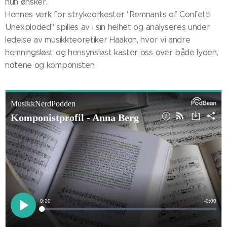
hun ønsker.
Hennes verk for strykeorkester "Remnants of Confetti
Unexploded" spilles av i sin helhet og analyseres under
ledelse av musikkteoretiker Haakon, hvor vi andre
hemningsløst og hensynsløst kaster oss over både lyden,
notene og komponisten.