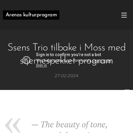
Arenas kulturprogram
Ssens Trio tilbake i Moss med
stjernespekket program
27.02.2024
— The beauty of tone,