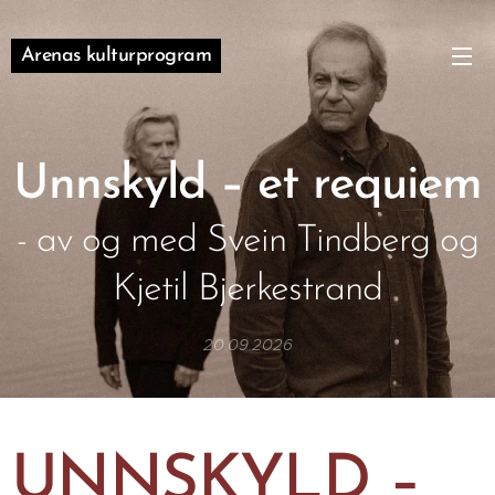
Arenas kulturprogram
Unnskyld – et requiem
- av og med Svein Tindberg og
Kjetil Bjerkestrand
20.09.2026
UNNSKYLD –