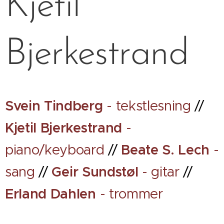
Kjetil
Bjerkestrand
Svein Tindberg
-
tekstlesning
//
Kjetil Bjerkestrand
-
piano/keyboard
//
Beate S. Lech
-
sang
//
Geir Sundstøl
- gitar
//
Erland Dahlen
- trommer